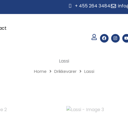
+ 455 264 3484
info
act
F
I
a
n
c
s
e
t
b
a
o
g
Lassi
o
r
k
a
m
Home
Drikkevarer
Lassi