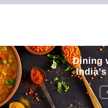
Dining 
India’s