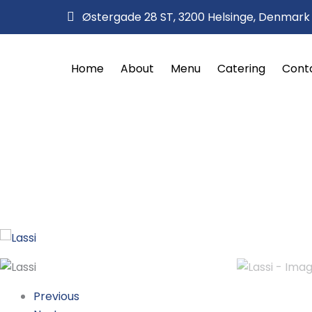
Skip
Østergade 28 ST, 3200 Helsinge, Denmark
to
content
Home
About
Menu
Catering
Cont
Previous