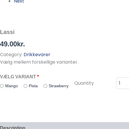
Next
Lassi
49.00
kr.
Category:
Drikkevarer
Vælg mellem forskellige varianter.
VÆLG VARIANT
Lassi
Quantity
quantit
Mango
Pista
Strawberry
Description
Reviews (0)